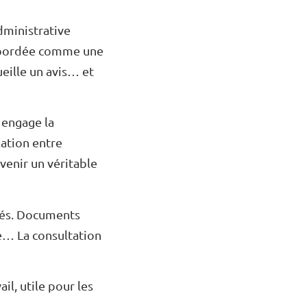
dministrative
 abordée comme une
eille un avis… et
e engage la
lation entre
venir un véritable
arés. Documents
e… La consultation
l, utile pour les