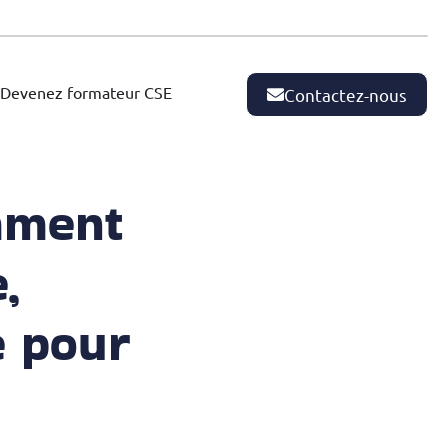
Devenez formateur CSE
Contactez-nous
mment
,
e pour