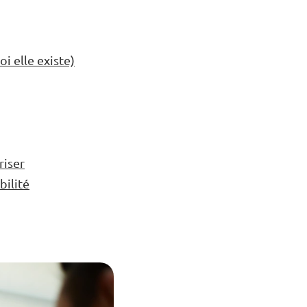
i elle existe)
riser
bilité