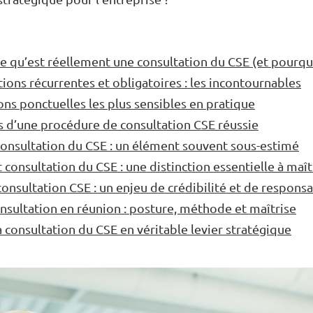
 qu’est réellement une consultation du CSE (et pourquo
tions récurrentes et obligatoires : les incontournables
ons ponctuelles les plus sensibles en pratique
s d’une procédure de consultation CSE réussie
consultation du CSE : un élément souvent sous-estimé
 consultation du CSE : une distinction essentielle à maît
onsultation CSE : un enjeu de crédibilité et de responsa
nsultation en réunion : posture, méthode et maîtrise
 consultation du CSE en véritable levier stratégique