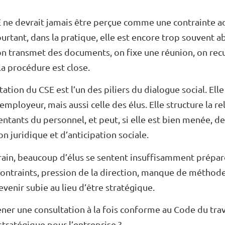
E ne devrait jamais être perçue comme une contrainte a
urtant, dans la pratique, elle est encore trop souvent
on transmet des documents, on fixe une réunion, on recu
la procédure est close.
ltation du CSE est l’un des piliers du dialogue social. Ell
employeur, mais aussi celle des élus. Elle structure la re
entants du personnel, et peut, si elle est bien menée, de
on juridique et d’anticipation sociale.
errain, beaucoup d’élus se sentent insuffisamment prép
contraints, pression de la direction, manque de méthod
enir subie au lieu d’être stratégique.
r une consultation à la fois conforme au Code du travai
stratégique pour l’entreprise ?