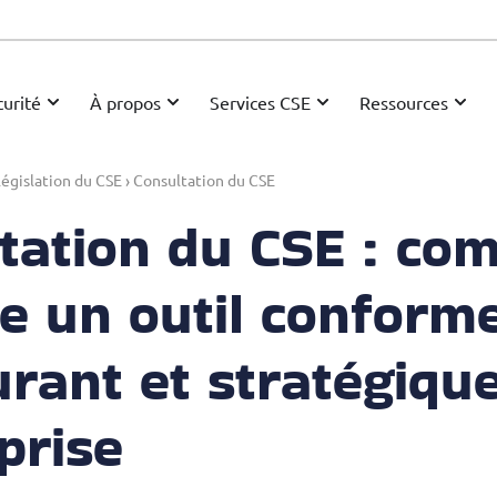
urité
À propos
Services CSE
Ressources
égislation du CSE
›
Consultation du CSE
tation du CSE : co
re un outil conforme
urant et stratégiqu
prise