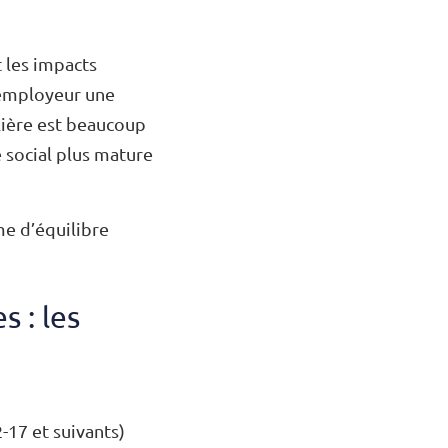
 les impacts
l’employeur une
ulière est beaucoup
 social plus mature
me d’équilibre
s : les
2-17 et suivants)