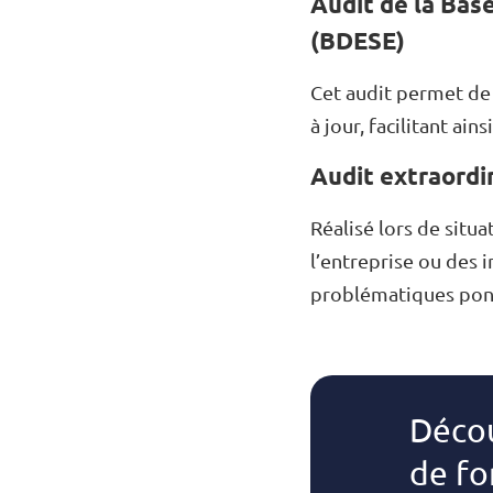
Audit de la Bas
(BDESE)
Cet audit permet de 
à jour, facilitant ain
Audit extraordi
Réalisé lors de sit
l’entreprise ou des 
problématiques ponc
Décou
de fo