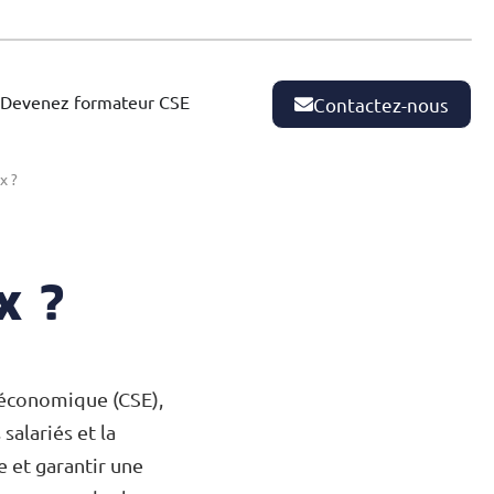
Devenez formateur CSE
Contactez-nous
x ?
x ?
 économique (CSE),
salariés et la
e et garantir une