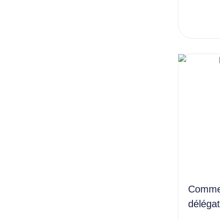
Commen
délégat