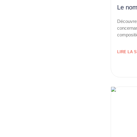
Le nom
Découvrez
concernan
compositio
LIRE LA S