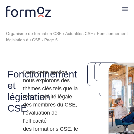
Organisme de formation CSE
›
Actualites CSE
›
Fonctionnement
législation du CSE
›
Page 6
Toutes
Guides
Tout
Fonctionnement
Dans cette section,
l'actualités
CSE
savoir sur
CSE
les
nous explorons des
et
formations
thèmes clés tels que la
CSE
législation
responsabilité légale
des membres du CSE,
CSE
l’évaluation de
l’efficacité
des
formations CSE
, le