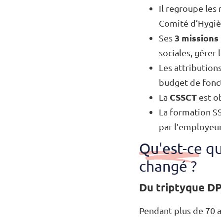
Il regroupe les
Comité d’Hygièn
3 missions
Ses
sociales, gérer 
Les attribution
budget de fonct
CSSCT
La
est ob
La formation SS
par l’employeur
Qu'est-ce qu
changé ?
Du triptyque D
Pendant plus de 70 an