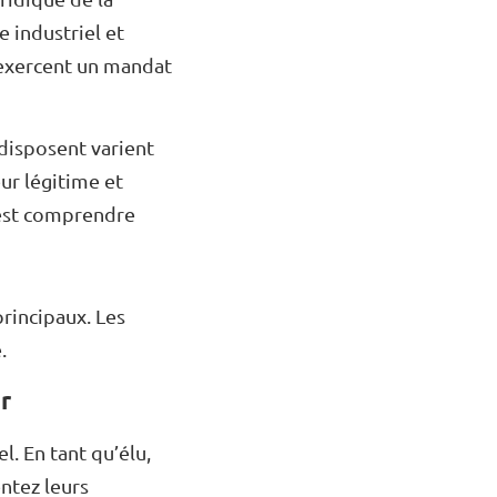
e industriel et
t exercent un mandat
 disposent varient
eur légitime et
’est comprendre
principaux. Les
.
r
l. En tant qu’élu,
ntez leurs