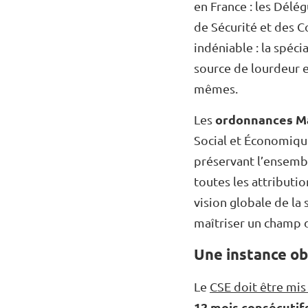
en France : les Délé
de Sécurité et des C
indéniable : la spéci
source de lourdeur e
mêmes.
ordonnances Ma
Les
Social et Économique.
préservant l’ensembl
toutes les attributio
vision globale de la 
maîtriser un champ 
Une instance obl
Le
CSE doit être mis
12 mois consécutif