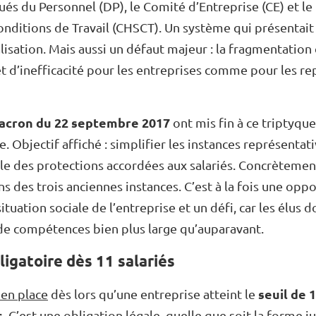
gués du Personnel (DP), le Comité d’Entreprise (CE) et l
onditions de Travail (CHSCT). Un système qui présentait
alisation. Mais aussi un défaut majeur : la fragmentation
t d’inefficacité pour les entreprises comme pour les re
cron du 22 septembre 2017
ont mis fin à ce triptyqu
 Objectif affiché : simplifier les instances représentat
e des protections accordées aux salariés. Concrètement
ns des trois anciennes instances. C’est à la fois une opp
situation sociale de l’entreprise et un défi, car les élus
de compétences bien plus large qu’auparavant.
igatoire dès 11 salariés
seuil de 
 en place
dès lors qu’une entreprise atteint le
s
. C’est une obligation légale, quelle que soit la forme j