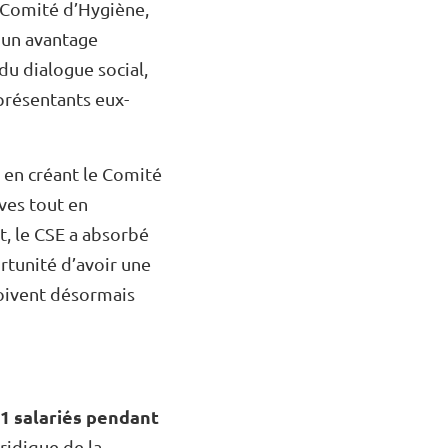
e Comité d’Hygiène,
 un avantage
 du dialogue social,
présentants eux-
e en créant le Comité
ives tout en
, le CSE a absorbé
ortunité d’avoir une
 doivent désormais
11 salariés pendant
uridique de la