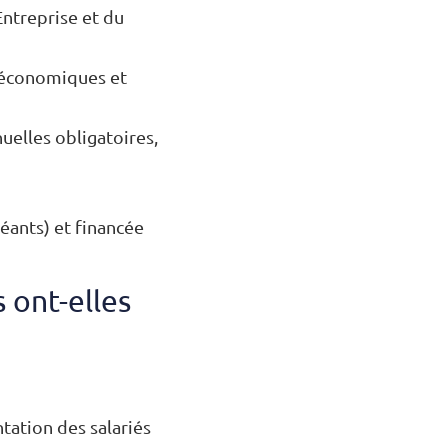
Entreprise et du
s économiques et
uelles obligatoires,
léants) et financée
 ont-elles
ntation des salariés