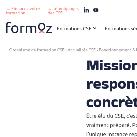
→ Financez votre
→ Témoignages
formation
des CSE
Formations CSE
Formations séc
Organisme de formation CSE
›
Actualités CSE
›
Fonctionnement & l
Mission
respons
concrè
Être élu du CSE, c’es
vraiment préparé. Po
l’unique instance re