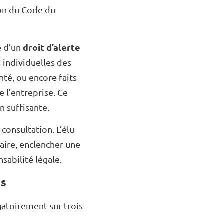
tion du Code du
droit d’alerte
e d’un
s individuelles des
nté, ou encore faits
 l’entreprise. Ce
n suffisante.
consultation. L’élu
saire, enclencher une
nsabilité légale.
es
igatoirement sur trois