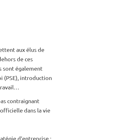
ettent aux élus de
dehors de ces
es sont également
oi (PSE), introduction
travail…
 pas contraignant
fficielle dans la vie
atégie d’entreprise :