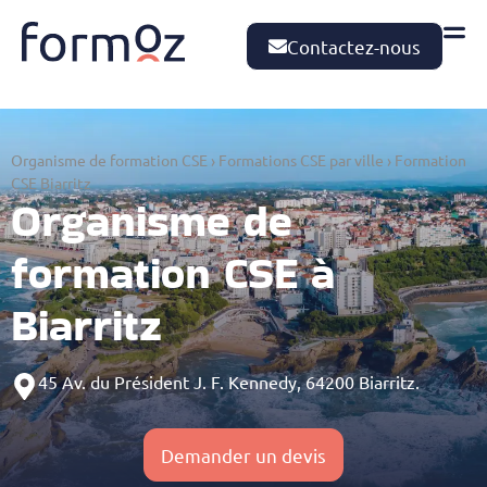
Contactez-nous
Organisme de formation CSE
›
Formations CSE par ville
›
Formation
CSE Biarritz
Organisme de
formation CSE à
Biarritz
45 Av. du Président J. F. Kennedy, 64200 Biarritz.
Demander un devis