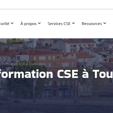
urité
À propos
Services CSE
Ressources
›
Formation CSE à Toulouse
formation CSE à Tou