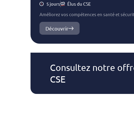
5 jours
Élus du CSE
Améliorez vos compétences en santé et sécurité
Découvrir
Consultez notre off
CSE