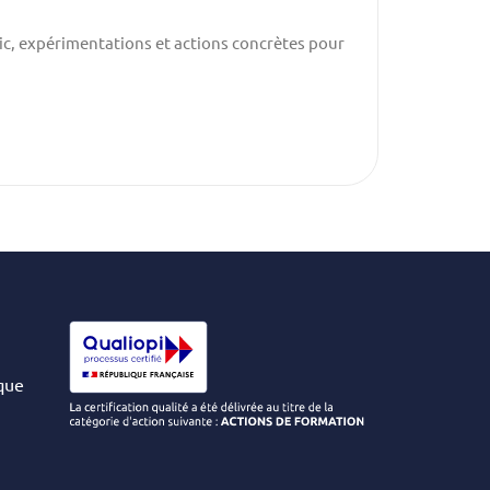
ic, expérimentations et actions concrètes pour
Découvrez c
LIRE LA SUIT
ique