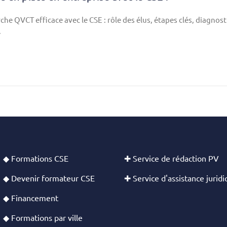
 QVCT efficace avec le CSE : rôle des élus, étapes clés, diagnost
.
◆ Formations CSE
✚ Service de rédaction PV
◆ Devenir formateur CSE
✚ Service d'assistance jurid
◆ Financement
◆ Formations par ville