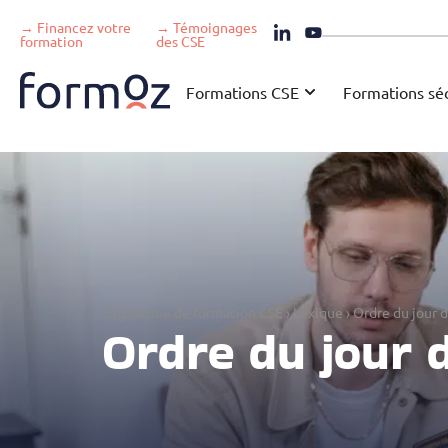
→ Financez votre
→ Témoignages
formation
des CSE
Formations CSE
Formations séc
Organisme de formation CSE
›
Lexique
›
Ordre du jour 
Ordre du jour 