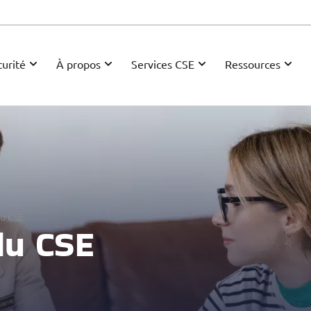
urité
À propos
Services CSE
Ressources
du CSE
du CSE